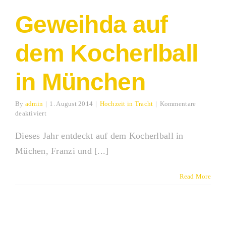
Geweihda auf
dem Kocherlball
in München
By
admin
|
1. August 2014
|
Hochzeit in Tracht
|
Kommentare
für
deaktiviert
Geweihda
auf
Dieses Jahr entdeckt auf dem Kocherlball in
dem
Müchen, Franzi und [...]
Kocherlball
in
München
Read More