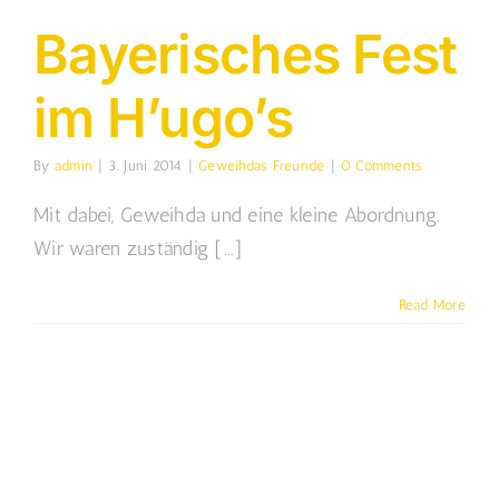
Bayerisches Fest
im H’ugo’s
By
admin
|
3. Juni 2014
|
Geweihdas Freunde
|
0 Comments
Mit dabei, Geweihda und eine kleine Abordnung.
Wir waren zuständig [...]
Read More