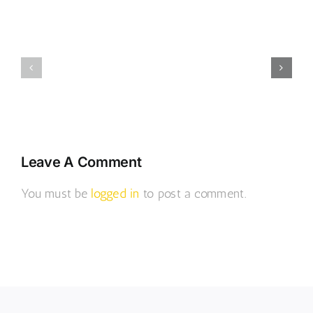
Geweihda
Geweihda
Geweihda
Couture,
Kollektion
auf
Secret
2015
der
Fashion
Secret
Show
Fashion
–
Show
Walk
Leave A Comment
You must be
logged in
to post a comment.