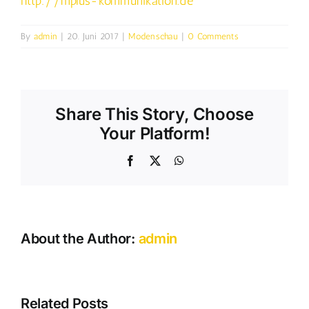
http://mplus-kommunikation.de
By
admin
|
20. Juni 2017
|
Modenschau
|
0 Comments
Share This Story, Choose
Your Platform!
Facebook
X
WhatsApp
About the Author:
admin
Related Posts