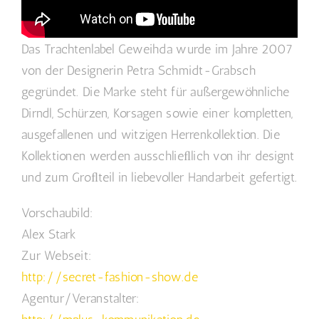
Das Trachtenlabel Geweihda wurde im Jahre 2007
von der Designerin Petra Schmidt-Grabsch
gegründet. Die Marke steht für außergewöhnliche
Dirndl, Schürzen, Korsagen sowie einer kompletten,
ausgefallenen und witzigen Herrenkollektion. Die
Kollektionen werden ausschlieﬂlich von ihr designt
und zum Groﬂteil in liebevoller Handarbeit gefertigt.
Vorschaubild:
Alex Stark
Zur Webseit:
http://secret-fashion-show.de
Agentur/Veranstalter: